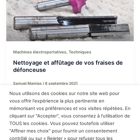
,
Machines électroportatives
Techniques
Nettoyage et affûtage de vos fraises de
défonceuse
Samuel Mamias
/
8 septembre 2021
Nous utilisons des cookies sur notre site web pour
L’entretien des fraises de défonceuse est une étape
vous offrir l'expérience la plus pertinente en
clé. Je vous propose de découvrir comment nettoyer
mémorisant vos préférences et vos visites répétées. En
et affuter vos fraises.
cliquant sur "Accepter", vous consentez à l'utilisation de
TOUS les cookies. Vous pouvez toutefois utiliser
"Affiner mes choix" pour fournir un consentement
contrôlé ou sur « Rejeter » pour refuser tous les
Politique de confidentialité