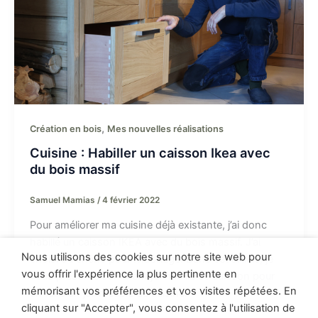
,
Création en bois
Mes nouvelles réalisations
Cuisine : Habiller un caisson Ikea avec
du bois massif
Samuel Mamias
/
4 février 2022
Pour améliorer ma cuisine déjà existante, j’ai donc
habillé un caisson IKEA avec du bois massif. J’ai
Nous utilisons des cookies sur notre site web pour
choisi du chêne pour l’habillage. Dans cet article, je
vous offrir l'expérience la plus pertinente en
vous présente comment j’ai habillé ce caisson pour
mémorisant vos préférences et vos visites répétées. En
en faire un joli meuble de cuisine.
cliquant sur "Accepter", vous consentez à l'utilisation de