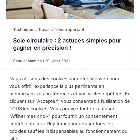
,
Techniques
Travail à l'électroportatif
Scie circulaire : 2 astuces simples pour
gagner en précision !
Samuel Mamias
/
29 juillet 2021
La menuiserie est un apprentissage sans fin. Et si
Nous utilisons des cookies sur notre site web pour
nous découvrions mes techniques préférées avec la
vous offrir l'expérience la plus pertinente en
scie circulaire pour gagner en précision ? C’est
mémorisant vos préférences et vos visites répétées. En
simple, pratique, très rapide à faire.
cliquant sur "Accepter", vous consentez à l'utilisation de
TOUS les cookies. Vous pouvez toutefois utiliser
"Affiner mes choix" pour fournir un consentement
contrôlé ou sur « Rejeter » pour refuser tous les
Politique de confidentialité
cookies sauf les indispensables au fonctionnement du
Conditions générales de vente
site.
Mentions légales