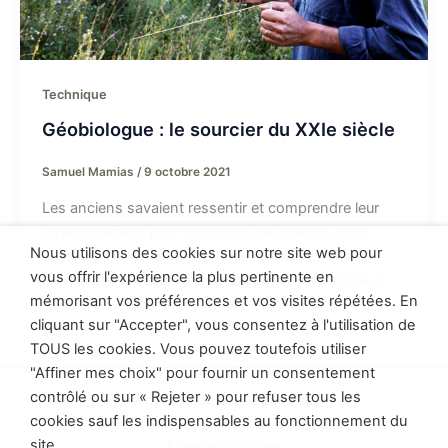
Technique
Géobiologue : le sourcier du XXIe siècle
Samuel Mamias
/
9 octobre 2021
Les anciens savaient ressentir et comprendre leur
environnement pour implanter une maison, mais
Nous utilisons des cookies sur notre site web pour
aussi pour choisir où planter leurs arbres. Il était
vous offrir l'expérience la plus pertinente en
naturel de faire appel au géobiologue, à l’époque on
mémorisant vos préférences et vos visites répétées. En
les nommait sourciers ..
cliquant sur "Accepter", vous consentez à l'utilisation de
TOUS les cookies. Vous pouvez toutefois utiliser
"Affiner mes choix" pour fournir un consentement
contrôlé ou sur « Rejeter » pour refuser tous les
Politique de confidentialité
cookies sauf les indispensables au fonctionnement du
Conditions générales de vente
site.