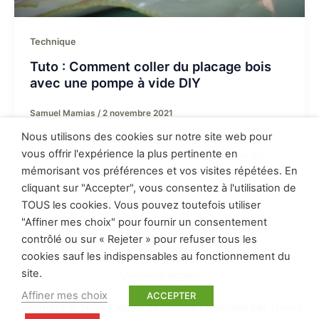
Technique
Tuto : Comment coller du placage bois
avec une pompe à vide DIY
Samuel Mamias
/
2 novembre 2021
Nous utilisons des cookies sur notre site web pour
Dans le cadre de la fabrication de plateau de
vous offrir l'expérience la plus pertinente en
l’échiquier, j’ai dû réaliser le collage du placage en
mémorisant vos préférences et vos visites répétées. En
utilisant une […]
cliquant sur "Accepter", vous consentez à l'utilisation de
TOUS les cookies. Vous pouvez toutefois utiliser
"Affiner mes choix" pour fournir un consentement
contrôlé ou sur « Rejeter » pour refuser tous les
Politique de confidentialité
cookies sauf les indispensables au fonctionnement du
Conditions générales de vente
site.
Mentions légales
Affiner mes choix
ACCEPTER
Copyright © 2026 L'atelier de Samuel | Propulsé par
Thème