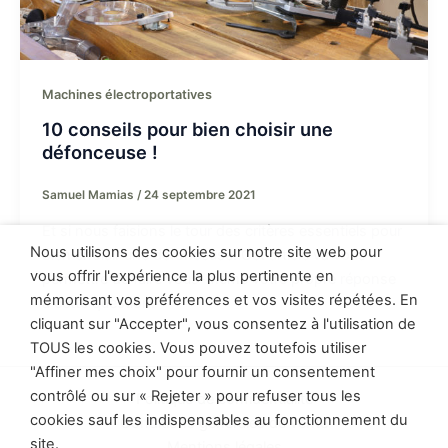
Machines électroportatives
10 conseils pour bien choisir une
défonceuse !
Samuel Mamias
/
24 septembre 2021
Et si nous faisions le tour des critères essentiels pour
Nous utilisons des cookies sur notre site web pour
bien choisir une défonceuse. Cet article va vous
vous offrir l'expérience la plus pertinente en
permettre de faire vous-même votre propre réponse
mémorisant vos préférences et vos visites répétées. En
à cette question.
cliquant sur "Accepter", vous consentez à l'utilisation de
TOUS les cookies. Vous pouvez toutefois utiliser
"Affiner mes choix" pour fournir un consentement
contrôlé ou sur « Rejeter » pour refuser tous les
Politique de confidentialité
cookies sauf les indispensables au fonctionnement du
Conditions générales de vente
site.
Mentions légales