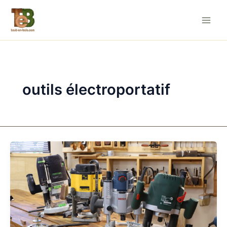
Aller
au
contenu
outils électroportatif