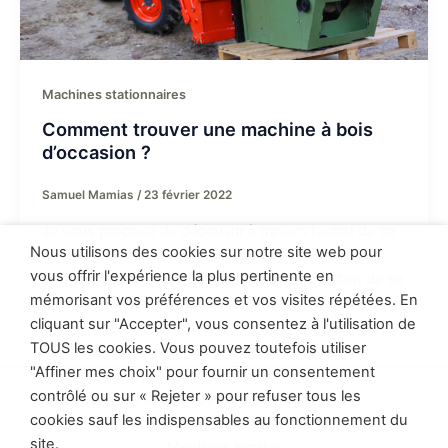
Machines stationnaires
Comment trouver une machine à bois
d’occasion ?
Samuel Mamias
/
23 février 2022
Je vous propose de découvrir à travers l’achat de ce
Nous utilisons des cookies sur notre site web pour
combiné d’occasion, les différents points à vérifier
vous offrir l'expérience la plus pertinente en
pour acheter ce type de machine et être certain de se
mémorisant vos préférences et vos visites répétées. En
faire plaisir dès son installation
cliquant sur "Accepter", vous consentez à l'utilisation de
TOUS les cookies. Vous pouvez toutefois utiliser
"Affiner mes choix" pour fournir un consentement
contrôlé ou sur « Rejeter » pour refuser tous les
Politique de confidentialité
cookies sauf les indispensables au fonctionnement du
Conditions générales de vente
site.
Mentions légales