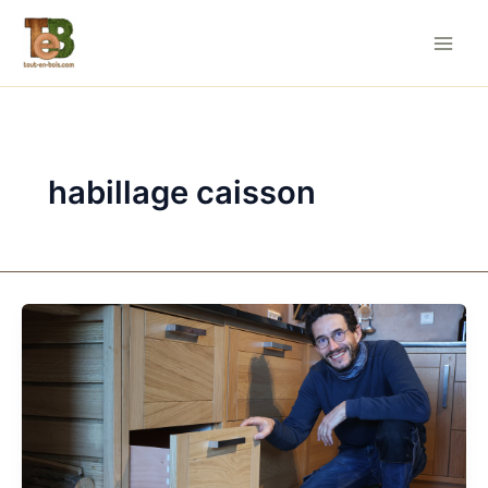
Aller
au
contenu
habillage caisson