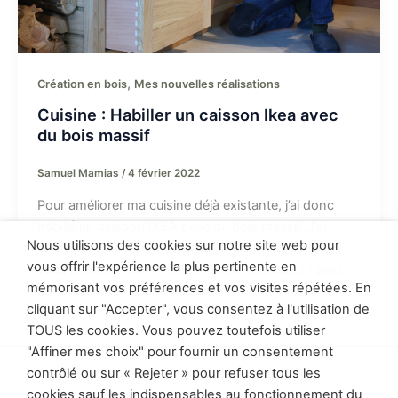
,
Création en bois
Mes nouvelles réalisations
Cuisine : Habiller un caisson Ikea avec
du bois massif
Samuel Mamias
/
4 février 2022
Pour améliorer ma cuisine déjà existante, j’ai donc
habillé un caisson IKEA avec du bois massif. J’ai
Nous utilisons des cookies sur notre site web pour
choisi du chêne pour l’habillage. Dans cet article, je
vous offrir l'expérience la plus pertinente en
vous présente comment j’ai habillé ce caisson pour
mémorisant vos préférences et vos visites répétées. En
en faire un joli meuble de cuisine.
cliquant sur "Accepter", vous consentez à l'utilisation de
TOUS les cookies. Vous pouvez toutefois utiliser
"Affiner mes choix" pour fournir un consentement
contrôlé ou sur « Rejeter » pour refuser tous les
Politique de confidentialité
cookies sauf les indispensables au fonctionnement du
Conditions générales de vente