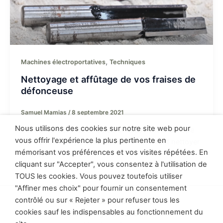
,
Machines électroportatives
Techniques
Nettoyage et affûtage de vos fraises de
défonceuse
Samuel Mamias
/
8 septembre 2021
Nous utilisons des cookies sur notre site web pour
L’entretien des fraises de défonceuse est une étape
vous offrir l'expérience la plus pertinente en
clé. Je vous propose de découvrir comment nettoyer
mémorisant vos préférences et vos visites répétées. En
et affuter vos fraises.
cliquant sur "Accepter", vous consentez à l'utilisation de
TOUS les cookies. Vous pouvez toutefois utiliser
"Affiner mes choix" pour fournir un consentement
contrôlé ou sur « Rejeter » pour refuser tous les
Politique de confidentialité
cookies sauf les indispensables au fonctionnement du
Conditions générales de vente