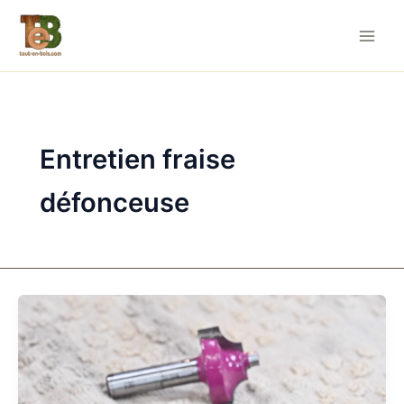
Aller
au
contenu
Entretien fraise
défonceuse