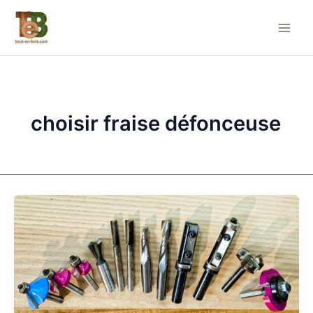
Aller
au
contenu
choisir fraise défonceuse