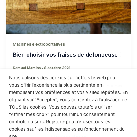
Machines électroportatives
Bien choisir vos fraises de défonceuse !
Samuel Mamias
/
8 octobre 2021
Nous utilisons des cookies sur notre site web pour
Le choix de bonnes fraises de défonceuse est
vous offrir l'expérience la plus pertinente en
absolument primordial. Et si nous faisions le tour des
mémorisant vos préférences et vos visites répétées. En
fraises indispensables pour […]
cliquant sur "Accepter", vous consentez à l'utilisation de
TOUS les cookies. Vous pouvez toutefois utiliser
"Affiner mes choix" pour fournir un consentement
contrôlé ou sur « Rejeter » pour refuser tous les
Politique de confidentialité
cookies sauf les indispensables au fonctionnement du
Conditions générales de vente
site.