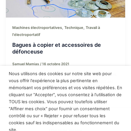
,
,
Machines électroportatives
Technique
Travail à
l'électroportatif
Bagues à copier et accessoires de
défonceuse
Samuel Mamias
/
16 octobre 2021
Nous utilisons des cookies sur notre site web pour
Les bagues à copier sont des accessoires essentiels
vous offrir l'expérience la plus pertinente en
à la polyvalence de la défonceuse. Mon objectif est
mémorisant vos préférences et vos visites répétées. En
de vous apprendre à les exploiter pleinement
cliquant sur "Accepter", vous consentez à l'utilisation de
TOUS les cookies. Vous pouvez toutefois utiliser
"Affiner mes choix" pour fournir un consentement
contrôlé ou sur « Rejeter » pour refuser tous les
Politique de confidentialité
cookies sauf les indispensables au fonctionnement du
Conditions générales de vente
site.
Mentions légales