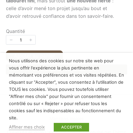
tabouret fini
, mais surtout
une nouvelle fierté
:
celle d’avoir mené ton projet jusqu’au bout et
d’avoir retrouvé confiance dans ton savoir-faire.
Quantité
Ajouter au panier
Nous utilisons des cookies sur notre site web pour
vous offrir l'expérience la plus pertinente en
Ajouter au panier
mémorisant vos préférences et vos visites répétées. En
cliquant sur "Accepter", vous consentez à l'utilisation de
TOUS les cookies. Vous pouvez toutefois utiliser
"Affiner mes choix" pour fournir un consentement
contrôlé ou sur « Rejeter » pour refuser tous les
Politique de confidentialité
cookies sauf les indispensables au fonctionnement du
Conditions générales de vente
site.
Mentions légales
Affiner mes choix
ACCEPTER
Copyright © 2026 L'atelier de Samuel | Propulsé par
Thème