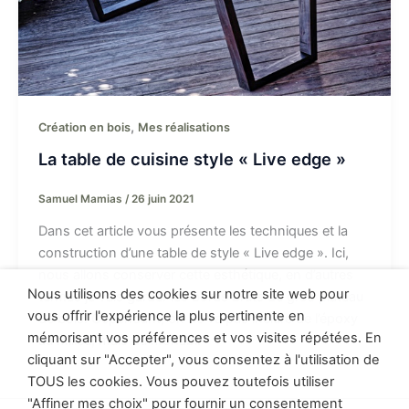
,
Création en bois
Mes réalisations
La table de cuisine style « Live edge »
Samuel Mamias
/
26 juin 2021
Dans cet article vous présente les techniques et la
construction d’une table de style « Live edge ». Ici,
nous allons conserver cette esthétique, en d’autres
Nous utilisons des cookies sur notre site web pour
termes je vais garder les bords bruts de gros plateau
vous offrir l'expérience la plus pertinente en
de bois. Cependant, on ne va pas inclure de l’époxy
mémorisant vos préférences et vos visites répétées. En
au milieu, mais du mohabi.
cliquant sur "Accepter", vous consentez à l'utilisation de
TOUS les cookies. Vous pouvez toutefois utiliser
"Affiner mes choix" pour fournir un consentement