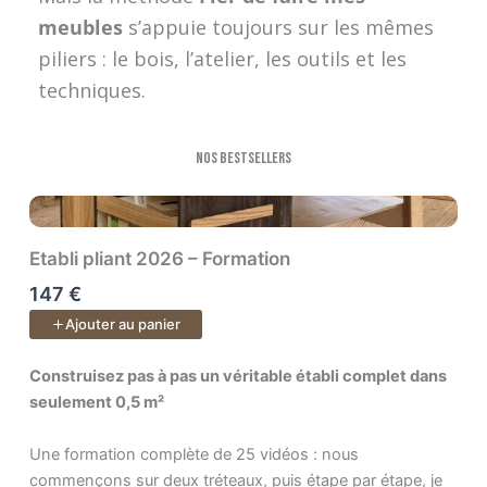
meubles
s’appuie toujours sur les mêmes
piliers : le bois, l’atelier, les outils et les
techniques.
Nos bestsellers
Etabli pliant 2026 – Formation
147 €
Ajouter au panier
Construisez pas à pas un véritable établi complet dans seulem
Construisez pas à pas un véritable établi complet dans
seulement 0,5 m²
Une formation complète de 25 vidéos : nous
commençons sur deux tréteaux, puis étape par étape, je