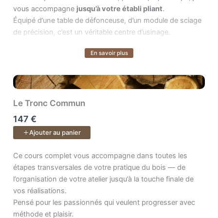
vous accompagne
jusqu’à votre établi pliant
.
Équipé d’une table de défonceuse, d’un module de sciage
de précision, c’est un véritable centre d’usinage.
En savoir plus
Le cours inclus :
Voir plus
Plans PDF & SketchUp + accès à vie aux vidéos et à
l’espace de formation pour poser vos questions.
Le Tronc Commun
147 €
Ajouter au panier
Ce cours complet vous accompagne dans toutes les étapes transv
Ce cours complet vous accompagne dans toutes les
étapes transversales de votre pratique du bois — de
l’organisation de votre atelier jusqu’à la touche finale de
vos réalisations.
Pensé pour les passionnés qui veulent progresser avec
méthode et plaisir.