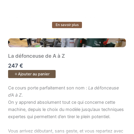
Atelier — Construisez votre espace idéal
En savoir plus
Voir plus
Transformez votre atelier en un lieu fonctionnel, sûr et
inspirant. Vous apprendrez à évaluer vos besoins,
organiser vos postes de travail et tirer le meilleur parti de
votre espace, quel que soit sa taille ou votre budget.
La défonceuse de A à Z
247 €
Conception — Donnez vie à vos idées
Ajouter au panier
Apprenez à concevoir et modéliser vos projets. Vous
saurez passer de l’idée à un plan précis, prêt pour la
Ce cours porte parfaitement son nom : . On y apprend absolumen
Ce cours porte parfaitement son nom :
La défonceuse
fabrication.
d’A à Z
.
On y apprend absolument tout ce qui concerne cette
machine, depuis le choix du modèle jusqu’aux techniques
Bois — Comprenez la matière vivante
expertes qui permettent d’en tirer le plein potentiel.
Faites du bois votre meilleur allié. Apprenez à choisir les
bons matériaux, anticiper les déformations, reconnaître
Vous arrivez débutant, sans geste, et vous repartez avec
les défauts et acheter en scierie. Vous gagnerez en