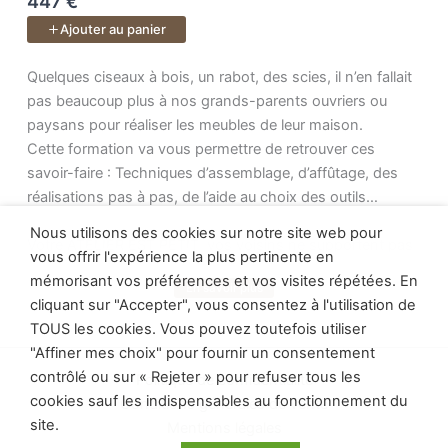
447 €
Un cours de
40 vidéos
.
Ajouter au panier
Quelques ciseaux à bois, un rabot, des scies, il n’en fallait p
Quelques ciseaux à bois, un rabot, des scies, il n’en fallait
pas beaucoup plus à nos grands-parents ouvriers ou
paysans pour réaliser les meubles de leur maison.
Cette formation va vous permettre de retrouver ces
savoir-faire : Techniques d’assemblage, d’affûtage, des
réalisations pas à pas, de l’aide au choix des outils…
Nous utilisons des cookies sur notre site web pour
Votre ATELIER EST PETIT, vos voisins ne supportent pas
vous offrir l'expérience la plus pertinente en
le bruit, vous allez retrouver le plaisir de la menuiserie
mémorisant vos préférences et vos visites répétées. En
En savoir plus
Voir plus
déconnectée, la jouissance du geste précis et maitrisé
cliquant sur "Accepter", vous consentez à l'utilisation de
pour des résultats impossible à obtenir avec une
TOUS les cookies. Vous pouvez toutefois utiliser
machine.
"Affiner mes choix" pour fournir un consentement
contrôlé ou sur « Rejeter » pour refuser tous les
Politique de confidentialité
99 vidéos de disponible !
cookies sauf les indispensables au fonctionnement du
Conditions générales de vente
site.
Mentions légales