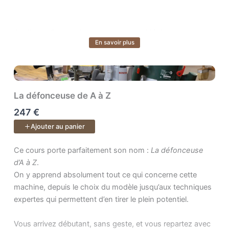
Atelier — Construisez votre espace idéal
En savoir plus
Voir plus
Transformez votre atelier en un lieu fonctionnel, sûr et
inspirant. Vous apprendrez à évaluer vos besoins,
organiser vos postes de travail et tirer le meilleur parti de
votre espace, quel que soit sa taille ou votre budget.
La défonceuse de A à Z
247 €
Conception — Donnez vie à vos idées
Ajouter au panier
Apprenez à concevoir et modéliser vos projets. Vous
saurez passer de l’idée à un plan précis, prêt pour la
Ce cours porte parfaitement son nom : . On y apprend absolumen
Ce cours porte parfaitement son nom :
La défonceuse
fabrication.
d’A à Z
.
On y apprend absolument tout ce qui concerne cette
machine, depuis le choix du modèle jusqu’aux techniques
Bois — Comprenez la matière vivante
expertes qui permettent d’en tirer le plein potentiel.
Faites du bois votre meilleur allié. Apprenez à choisir les
bons matériaux, anticiper les déformations, reconnaître
Vous arrivez débutant, sans geste, et vous repartez avec
les défauts et acheter en scierie. Vous gagnerez en