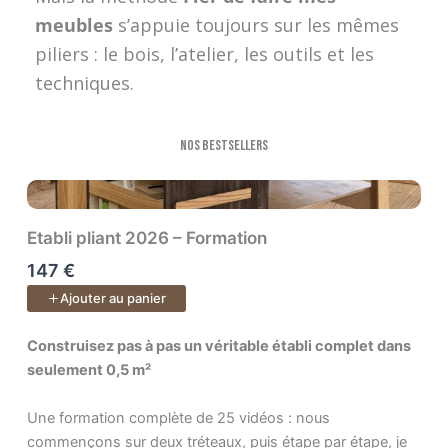
meubles
s’appuie toujours sur les mêmes
piliers : le bois, l’atelier, les outils et les
techniques.
Nos bestsellers
Etabli pliant 2026 – Formation
147 €
Ajouter au panier
Construisez pas à pas un véritable établi complet dans seulem
Construisez pas à pas un véritable établi complet dans
seulement 0,5 m²
Une formation complète de 25 vidéos : nous
commençons sur deux tréteaux, puis étape par étape, je