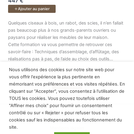
447 €
Un cours de
40 vidéos
.
Ajouter au panier
Quelques ciseaux à bois, un rabot, des scies, il n’en fallait p
Quelques ciseaux à bois, un rabot, des scies, il n’en fallait
pas beaucoup plus à nos grands-parents ouvriers ou
paysans pour réaliser les meubles de leur maison.
Cette formation va vous permettre de retrouver ces
savoir-faire : Techniques d’assemblage, d’affûtage, des
réalisations pas à pas, de l’aide au choix des outils…
Nous utilisons des cookies sur notre site web pour
Votre ATELIER EST PETIT, vos voisins ne supportent pas
vous offrir l'expérience la plus pertinente en
le bruit, vous allez retrouver le plaisir de la menuiserie
mémorisant vos préférences et vos visites répétées. En
En savoir plus
Voir plus
déconnectée, la jouissance du geste précis et maitrisé
cliquant sur "Accepter", vous consentez à l'utilisation de
pour des résultats impossible à obtenir avec une
TOUS les cookies. Vous pouvez toutefois utiliser
machine.
"Affiner mes choix" pour fournir un consentement
contrôlé ou sur « Rejeter » pour refuser tous les
Politique de confidentialité
99 vidéos de disponible !
cookies sauf les indispensables au fonctionnement du
Conditions générales de vente
site.
Mentions légales