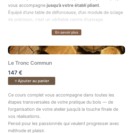
vous accompagne
jusqu’à votre établi pliant
.
Équipé d’une table de défonceuse, d’un module de sciage
de précision, c’est un véritable centre d’usinage.
En savoir plus
Le cours inclus :
Voir plus
Plans PDF & SketchUp + accès à vie aux vidéos et à
l’espace de formation pour poser vos questions.
Le Tronc Commun
147 €
Ajouter au panier
Ce cours complet vous accompagne dans toutes les étapes transv
Ce cours complet vous accompagne dans toutes les
étapes transversales de votre pratique du bois — de
l’organisation de votre atelier jusqu’à la touche finale de
vos réalisations.
Pensé pour les passionnés qui veulent progresser avec
méthode et plaisir.