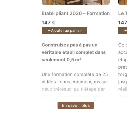
Etabli pliant 2026 – Formation
Le 
147 €
147
Ajouter au panier
Construisez pas à pas un véritable étab
Ce c
Construisez pas à pas un
Ce 
véritable établi complet dans
acc
seulement 0,5 m²
éta
pra
Une formation complète de 25
l’or
vidéos : nous commençons sur
jusq
deux tréteaux, puis étape par
réal
étape, je vous accompagne
Pen
jusqu’à votre établi pliant
.
veu
En savoir plus
Voir plus
Vo
Équipé d’une table de
méth
défonceuse, d’un module de
sciage de précision, c’est un