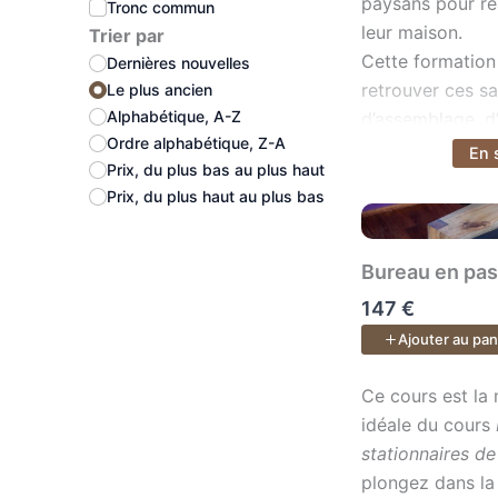
paysans pour ré
Tronc commun
plan
leur maison.
Trier par
fabr
Cette formation
Dernières nouvelles
retrouver ces sa
Le plus ancien
Alphabétique, A-Z
d’assemblage, d’
Boi
Ordre alphabétique, Z-A
réalisations pas 
En 
Voir plus
viv
Prix, du plus bas au plus haut
choix des outil
Fait
Prix, du plus haut au plus bas
alli
Votre ATELIER E
bons
ne supportent pa
Bureau en pas
défo
retrouver le plai
défa
147 €
déconnectée, la
Vou
Ajouter au pan
précis et maitri
et e
impossible à ob
réal
Ce cours est la 
Ce cours est la 
machine.
idéale du cours
stationnaires de
99 vidéos de di
Col
plongez dans l