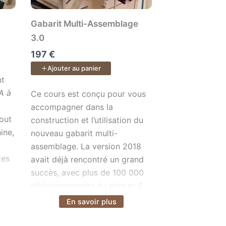
Gabarit Multi-Assemblage
3.0
197 €
Ajouter au panier
 25 vidéos : nous commençons sur deux tréteaux, puis étape
sales de votre pratique du bois — de l’organisation de votr
 son nom : . On y apprend absolument tout ce qui concerne 
nt
A à
Ce cours est conçu pour vous accompagner dans la co
Ce cours est conçu pour vous
accompagner dans la
out
construction et l’utilisation du
ine,
nouveau gabarit multi-
assemblage. La version 2018
tes
avait déjà rencontré un grand
succès, avec plus de 100 000
téléchargements du plan et 4
000 gabarits fabriqués. Ce
En savoir plus
Voir plus
s
nouveau modèle est promis à
ec
un avenir encore plus brillant,