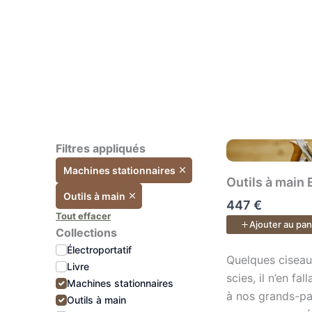
véritable centre d’usinage.
Ate
esp
Le cours inclus :
Tran
Plans PDF & SketchUp + accès
lieu
à vie aux vidéos et à l’espace
insp
de formation pour poser vos
éval
questions.
vos 
meil
Filtres appliqués
quel
Machines stationnaires
bud
Outils à main 
Outils à main
447 €
Tout effacer
Ajouter au pan
Collections
Con
Électroportatif
vos
Quelques ciseaux
Quelques ciseaux
Livre
App
scies, il n’en fa
Machines stationnaires
mod
à nos grands-pa
Outils à main
saur