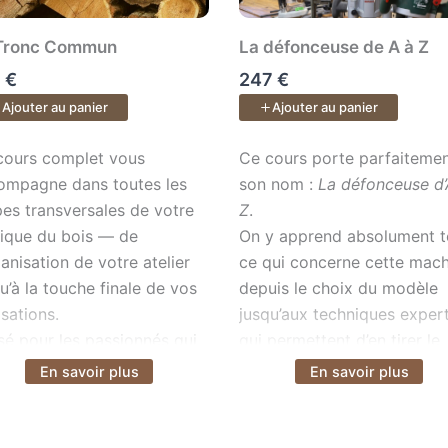
Tronc Commun
La défonceuse de A à Z
 €
247 €
Ajouter au panier
Ajouter au panier
li complet dans seulement 0,5 m² Une formation complète de
ours complet vous accompagne dans toutes les étapes transver
Ce cours porte parfaitement
cours complet vous
Ce cours porte parfaiteme
ompagne dans toutes les
son nom :
La défonceuse d’
pes transversales de votre
Z
.
tique du bois — de
On y apprend absolument t
ganisation de votre atelier
ce qui concerne cette mach
u’à la touche finale de vos
depuis le choix du modèle
isations.
jusqu’aux techniques exper
sé pour les passionnés qui
qui permettent d’en tirer le
lent progresser avec
plein potentiel.
En savoir plus
En savoir plus
ir plus
Voir plus
ode et plaisir.
Vous arrivez débutant, san
geste, et vous repartez av