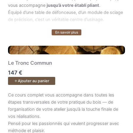
vous accompagne
jusqu’à votre établi pliant
.
Équipé d’une table de défonceuse, d’un module de sciage
de précision, c’est un véritable centre d’usinage.
En savoir plus
Le cours inclus :
Voir plus
Plans PDF & SketchUp + accès à vie aux vidéos et à
l’espace de formation pour poser vos questions.
Le Tronc Commun
147 €
Ajouter au panier
Ce cours complet vous accompagne dans toutes les étapes transv
Ce cours complet vous accompagne dans toutes les
étapes transversales de votre pratique du bois — de
l’organisation de votre atelier jusqu’à la touche finale de
vos réalisations.
Pensé pour les passionnés qui veulent progresser avec
méthode et plaisir.