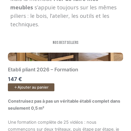
meubles
s’appuie toujours sur les mêmes
piliers : le bois, l’atelier, les outils et les
techniques.
Nos bestsellers
Etabli pliant 2026 – Formation
147 €
Ajouter au panier
Construisez pas à pas un véritable établi complet dans seulem
Construisez pas à pas un véritable établi complet dans
seulement 0,5 m²
Une formation complète de 25 vidéos : nous
commençons sur deux tréteaux, puis étape par étape, je