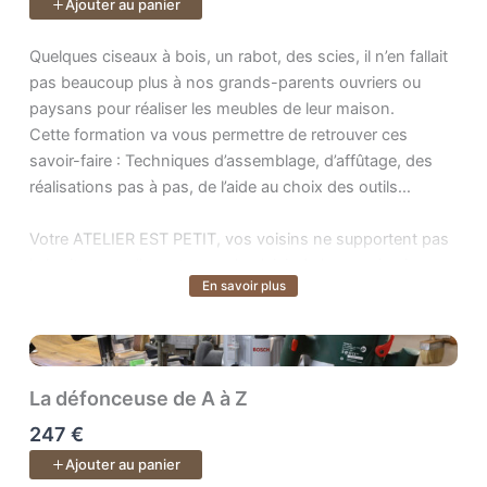
Ajouter au panier
Quelques ciseaux à bois, un rabot, des scies, il n’en fallait p
Quelques ciseaux à bois, un rabot, des scies, il n’en fallait
pas beaucoup plus à nos grands-parents ouvriers ou
paysans pour réaliser les meubles de leur maison.
Cette formation va vous permettre de retrouver ces
savoir-faire : Techniques d’assemblage, d’affûtage, des
réalisations pas à pas, de l’aide au choix des outils…
Votre ATELIER EST PETIT, vos voisins ne supportent pas
le bruit, vous allez retrouver le plaisir de la menuiserie
En savoir plus
Voir plus
déconnectée, la jouissance du geste précis et maitrisé
pour des résultats impossible à obtenir avec une
machine.
99 vidéos de disponible !
La défonceuse de A à Z
247 €
Ajouter au panier