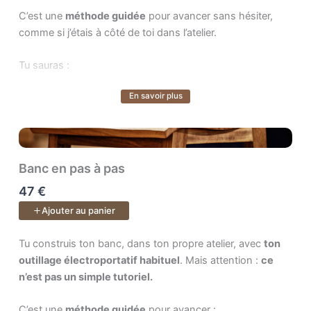
mais surtout une montée en compétence concrète : la
C’est une
méthode guidée
pour avancer sans hésiter,
confiance de savoir construire un petit meuble complet
comme si j’étais à côté de toi dans l’atelier.
avec tes outils électroportatifs, et le plaisir de sentir ton
savoir-faire progresser.
Tu sauras :
En savoir plus
➜ par où commencer,
Voir plus
➜ quoi faire ensuite,
➜ et surtout pourquoi chaque geste compte.
Banc en pas à pas
47 €
À la fin, tu tiendras dans tes mains
une vraie étagère
Ajouter au panier
finie
, mais surtout
une nouvelle fierté
: celle d’avoir
mené ton projet jusqu’au bout et d’avoir retrouvé
Tu construis ton banc, dans ton propre atelier, avec . Mais atten
Tu construis ton banc, dans ton propre atelier, avec
ton
confiance dans ton savoir-faire.
outillage électroportatif habituel
. Mais attention :
ce
n’est pas un simple tutoriel.
C’est une
méthode guidée
pour avancer :