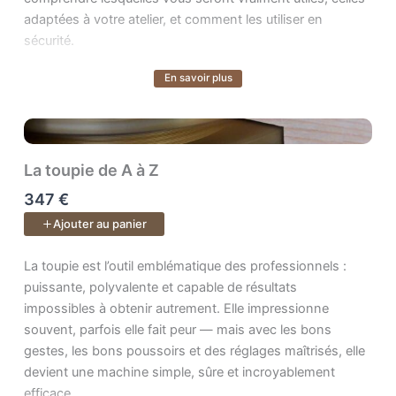
adaptées à votre atelier, et comment les utiliser en
sécurité.
En savoir plus
Voir plus
Ce cours vous offre exactement cela :
le plaisir d’une
approche amateur, la rigueur des résultats d’un
professionnel
, et la clarté nécessaire pour faire les bons
choix d’équipement.
La toupie de A à Z
347 €
À travers 74 leçons progressives, vous apprenez :
Ajouter au panier
une
sécurité simple, concrète et applicable
La toupie est l’outil emblématique des professionnels : puissan
La toupie est l’outil emblématique des professionnels :
immédiatement
,
puissante, polyvalente et capable de résultats
les
réglages essentiels
pour des usinages nets
impossibles à obtenir autrement. Elle impressionne
et réguliers,
souvent, parfois elle fait peur — mais avec les bons
les
gestes sûrs
, les bonnes postures et l’usage
gestes, les bons poussoirs et des réglages maîtrisés, elle
des accessoires,
devient une machine simple, sûre et incroyablement
comment réussir vos
premiers usinages
sur
efficace.