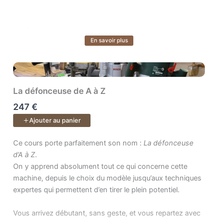
Atelier — Construisez votre espace idéal
En savoir plus
Voir plus
Transformez votre atelier en un lieu fonctionnel, sûr et
inspirant. Vous apprendrez à évaluer vos besoins,
organiser vos postes de travail et tirer le meilleur parti de
votre espace, quel que soit sa taille ou votre budget.
La défonceuse de A à Z
247 €
Conception — Donnez vie à vos idées
Ajouter au panier
Apprenez à concevoir et modéliser vos projets. Vous
saurez passer de l’idée à un plan précis, prêt pour la
Ce cours porte parfaitement son nom : . On y apprend absolumen
Ce cours porte parfaitement son nom :
La défonceuse
fabrication.
d’A à Z
.
On y apprend absolument tout ce qui concerne cette
machine, depuis le choix du modèle jusqu’aux techniques
Bois — Comprenez la matière vivante
expertes qui permettent d’en tirer le plein potentiel.
Faites du bois votre meilleur allié. Apprenez à choisir les
bons matériaux, anticiper les déformations, reconnaître
Vous arrivez débutant, sans geste, et vous repartez avec
les défauts et acheter en scierie. Vous gagnerez en