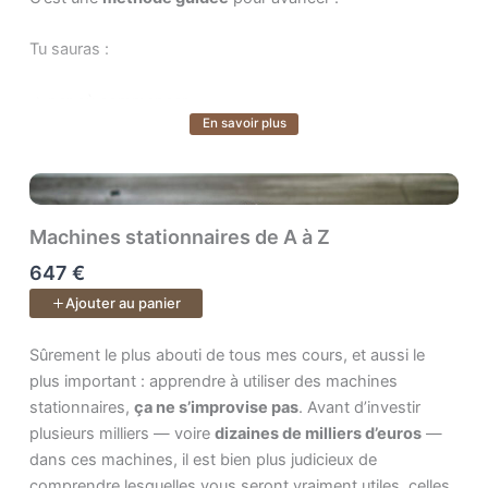
Tu sauras :
➜ par où commencer,
En savoir plus
Voir plus
➜ quoi faire ensuite,
➜ et surtout pourquoi chaque geste compte.
Machines stationnaires de A à Z
À la fin, tu tiendras dans tes mains
un vrai banc fini
, mais
647 €
surtout
une nouvelle fierté
: celle d’avoir mené ton projet
Ajouter au panier
jusqu’au bout et d’avoir retrouvé confiance dans ton
savoir-faire.
Sûrement le plus abouti de tous mes cours, et aussi le plus impo
Sûrement le plus abouti de tous mes cours, et aussi le
plus important : apprendre à utiliser des machines
Un pas à pas de
20 vidéos.
stationnaires,
ça ne s’improvise pas
. Avant d’investir
plusieurs milliers — voire
dizaines de milliers d’euros
—
dans ces machines, il est bien plus judicieux de
comprendre lesquelles vous seront vraiment utiles, celles