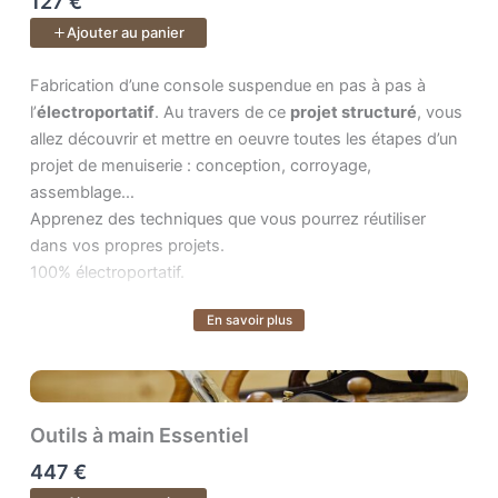
127 €
Un cours de
40 vidéos
.
Ajouter au panier
Fabrication d’une console suspendue en pas à pas à l’ . Au tra
Fabrication d’une console suspendue en pas à pas à
l’
électroportatif
. Au travers de ce
projet structuré
, vous
allez découvrir et mettre en oeuvre toutes les étapes d’un
projet de menuiserie : conception, corroyage,
assemblage…
Apprenez des techniques que vous pourrez réutiliser
dans vos propres projets.
100% électroportatif.
En savoir plus
Voir plus
Outils à main Essentiel
447 €