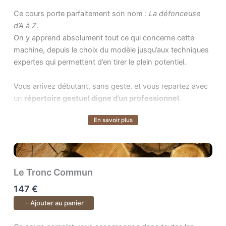
Ce cours porte parfaitement son nom : . On y apprend absolumen
Ce cours porte parfaitement son nom :
La défonceuse
d’A à Z
.
On y apprend absolument tout ce qui concerne cette
machine, depuis le choix du modèle jusqu’aux techniques
expertes qui permettent d’en tirer le plein potentiel.
Vous arrivez débutant, sans geste, et vous repartez avec
un
répertoire gestuel digne d’un professionnel
.
Vous découvrez les fraises, les réglages, l’équilibre de la
En savoir plus
Voir plus
machine, les montages d’usinage, les techniques
avancées, la défonceuse sous table… et surtout, vous
apprenez à
faire les bons gestes en sécurité
.
Au fil du cours, vous construisez de nombreux gabarits :
Le Tronc Commun
tenon-mortaise, queues droites, queues d’aronde,
147 €
gabarits circulaires, gabarits de calibrage… Tous conçus
Ajouter au panier
pour vous rendre autonome et précis.