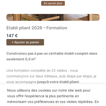
En savoir plus
➜ par où commencer,
Voir plus
Un cours de
51 vidéos
.
➜ quoi faire ensuite,
➜ et surtout pourquoi chaque geste compte.
Etabli pliant 2026 – Formation
147 €
À la fin, tu tiendras dans tes mains
un vrai tabouret fini
,
Ajouter au panier
mais surtout
une nouvelle fierté
: celle d’avoir mené ton
projet jusqu’au bout et d’avoir retrouvé confiance dans ton
Construisez pas à pas un véritable établi complet dans seulem
Construisez pas à pas un véritable établi complet dans
savoir-faire.
seulement 0,5 m²
Une formation complète de 25 vidéos : nous
commençons sur deux tréteaux, puis étape par étape, je
vous accompagne
jusqu’à votre établi pliant
.
Équipé d’une table de défonceuse, d’un module de sciage
Nous utilisons des cookies sur notre site web pour
de précision, c’est un véritable centre d’usinage.
vous offrir l'expérience la plus pertinente en
mémorisant vos préférences et vos visites répétées. En
En savoir plus
Le cours inclus :
Voir plus