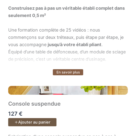
Chaque étape est authentique, sans masquer les
Construisez pas à pas un véritable établi complet dans seulem
Construisez pas à pas un véritable établi complet dans
imprévus ni les corrections nécessaires. Vous voyez le
seulement 0,5 m²
vrai processus de création, celui où chaque choix compte
et chaque erreur devient un apprentissage.
Une formation complète de 25 vidéos : nous
commençons sur deux tréteaux, puis étape par étape, je
Objectif :
développer le réflexe “pro”
dans votre atelier,
vous accompagne
jusqu’à votre établi pliant
.
gagner en fluidité et vous sentir capable de réaliser un
Équipé d’une table de défonceuse, d’un module de sciage
meuble complet, fonctionnel et élégant — du premier trait
de précision, c’est un véritable centre d’usinage.
de crayon à la dernière couche de finition.
En savoir plus
Le cours inclus :
Voir plus
Un cours de
51 vidéos
.
Plans PDF & SketchUp + accès à vie aux vidéos et à
l’espace de formation pour poser vos questions.
Console suspendue
127 €
Ajouter au panier