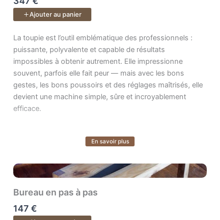
347 €
Un cours de
40 vidéos
.
Ajouter au panier
La toupie est l’outil emblématique des professionnels : puissan
La toupie est l’outil emblématique des professionnels :
puissante, polyvalente et capable de résultats
impossibles à obtenir autrement. Elle impressionne
souvent, parfois elle fait peur — mais avec les bons
gestes, les bons poussoirs et des réglages maîtrisés, elle
devient une machine simple, sûre et incroyablement
efficace.
En savoir plus
Voir plus
Dans ce cours de A à Z, vous apprenez les fondamentaux
pour travailler en totale confiance : postures, réglages,
accessoires de sécurité, méthodes d’usinage et
organisation de l’atelier autour de la toupie.
Bureau en pas à pas
À travers
35 leçons progressives
, vous découvrez
147 €
comment :