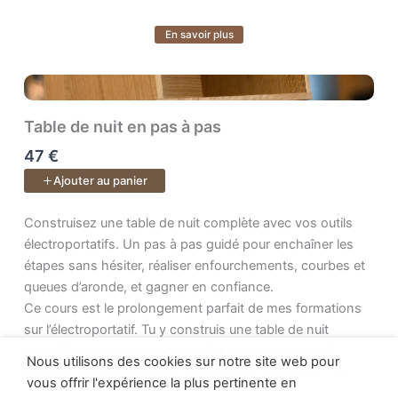
En savoir plus
➜ par où commencer,
Voir plus
➜ quoi faire ensuite,
➜ et surtout pourquoi chaque geste compte.
Table de nuit en pas à pas
47 €
À la fin, tu tiendras dans tes mains
un vrai tabouret fini
,
Ajouter au panier
mais surtout
une nouvelle fierté
: celle d’avoir mené ton
projet jusqu’au bout et d’avoir retrouvé confiance dans ton
Construisez une table de nuit complète avec vos outils électrop
Construisez une table de nuit complète avec vos outils
savoir-faire.
électroportatifs. Un pas à pas guidé pour enchaîner les
étapes sans hésiter, réaliser enfourchements, courbes et
queues d’aronde, et gagner en confiance.
Ce cours est le prolongement parfait de mes formations
sur l’électroportatif. Tu y construis une table de nuit
complète, dans ton propre atelier, avec ton matériel
Nous utilisons des cookies sur notre site web pour
habituel : scie plongeante, défonceuse, ponceuse… et,
vous offrir l'expérience la plus pertinente en
quand c’est utile, une petite touche d’outils à main pour