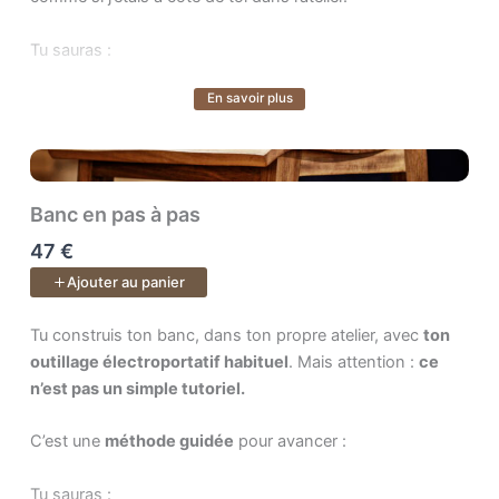
Tu sauras :
En savoir plus
➜ par où commencer,
Voir plus
➜ quoi faire ensuite,
➜ et surtout pourquoi chaque geste compte.
Banc en pas à pas
47 €
À la fin, tu tiendras dans tes mains
une vraie étagère
Ajouter au panier
finie
, mais surtout
une nouvelle fierté
: celle d’avoir
mené ton projet jusqu’au bout et d’avoir retrouvé
Tu construis ton banc, dans ton propre atelier, avec . Mais atten
Tu construis ton banc, dans ton propre atelier, avec
ton
confiance dans ton savoir-faire.
outillage électroportatif habituel
. Mais attention :
ce
n’est pas un simple tutoriel.
C’est une
méthode guidée
pour avancer :
Tu sauras :