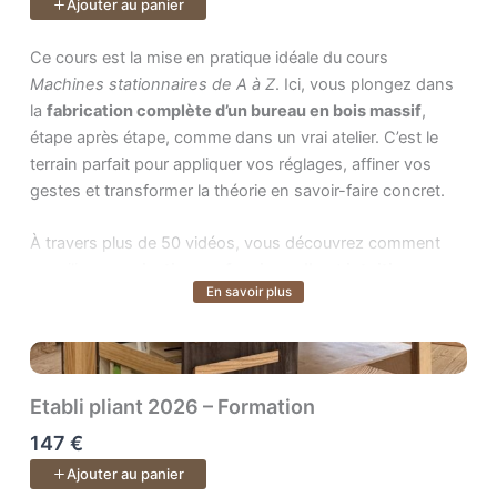
Ajouter au panier
réaliser vos premiers usinages en sécurité,
Ce cours est la mise en pratique idéale du cours . Ici, vous plo
Ce cours est la mise en pratique idéale du cours
utiliser guides, entraîneurs et porte-outils,
Machines stationnaires de A à Z
. Ici, vous plongez dans
régler et entretenir la machine,
la
fabrication complète d’un bureau en bois massif
,
profiler droit ou courbe avec précision,
étape après étape, comme dans un vrai atelier. C’est le
produire tenons, mortaises, bouvetages,
terrain parfait pour appliquer vos réglages, affiner vos
rainures, entures, faux languettes et profils
gestes et transformer la théorie en savoir-faire concret.
complexes.
À travers plus de 50 vidéos, vous découvrez comment
Objectif : transformer une machine intimidante en un outil
concilier
organisation professionnelle
et
intuition
fiable et précis, au service de vos plus beaux projets en
En savoir plus
Voir plus
d’artisan
: lire votre bois, anticiper les contraintes, ajuster
bois — comme un professionnel.
la structure en cours de route, intégrer la quincaillerie,
gérer la fiche de débit et prendre les décisions techniques
Un cours de
35 vidéos.
au bon moment.
Etabli pliant 2026 – Formation
Puis vient la fabrication proprement dite : débit,
147 €
dégauchissage, rabotage, pieds, plateau, assemblages,
Ajouter au panier
rainures, queues droites, collage, ajustements, finitions…