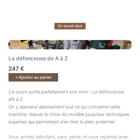
Atelier — Construisez votre espace idéal
En savoir plus
Voir plus
Transformez votre atelier en un lieu fonctionnel, sûr et
inspirant. Vous apprendrez à évaluer vos besoins,
organiser vos postes de travail et tirer le meilleur parti de
votre espace, quel que soit sa taille ou votre budget.
La défonceuse de A à Z
247 €
Conception — Donnez vie à vos idées
Ajouter au panier
Apprenez à concevoir et modéliser vos projets. Vous
saurez passer de l’idée à un plan précis, prêt pour la
Ce cours porte parfaitement son nom : . On y apprend absolumen
Ce cours porte parfaitement son nom :
La défonceuse
fabrication.
d’A à Z
.
On y apprend absolument tout ce qui concerne cette
machine, depuis le choix du modèle jusqu’aux techniques
Bois — Comprenez la matière vivante
expertes qui permettent d’en tirer le plein potentiel.
Faites du bois votre meilleur allié. Apprenez à choisir les
bons matériaux, anticiper les déformations, reconnaître
Vous arrivez débutant, sans geste, et vous repartez avec
les défauts et acheter en scierie. Vous gagnerez en