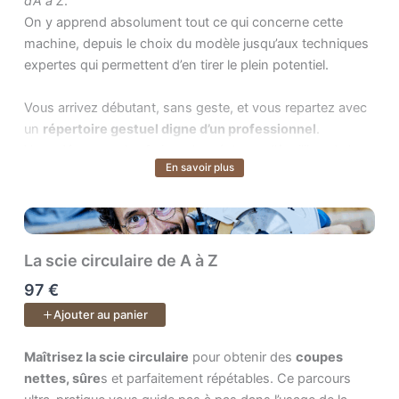
d’A à Z
.
On y apprend absolument tout ce qui concerne cette
machine, depuis le choix du modèle jusqu’aux techniques
expertes qui permettent d’en tirer le plein potentiel.
Vous arrivez débutant, sans geste, et vous repartez avec
un
répertoire gestuel digne d’un professionnel
.
Vous découvrez les fraises, les réglages, l’équilibre de la
En savoir plus
Voir plus
machine, les montages d’usinage, les techniques
avancées, la défonceuse sous table… et surtout, vous
apprenez à
faire les bons gestes en sécurité
.
Au fil du cours, vous construisez de nombreux gabarits :
La scie circulaire de A à Z
tenon-mortaise, queues droites, queues d’aronde,
97 €
gabarits circulaires, gabarits de calibrage… Tous conçus
Ajouter au panier
pour vous rendre autonome et précis.
pour obtenir des s et parfaitement répétables. Ce parcours ultr
Maîtrisez la scie circulaire
pour obtenir des
coupes
À la fin, vous êtes capable de réaliser
tous les
nettes, sûre
s et parfaitement répétables. Ce parcours
assemblages classiques de la menuiserie
, mais aussi de