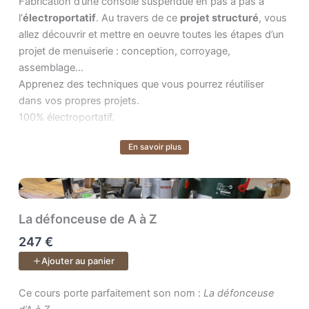
Fabrication d’une console suspendue en pas à pas à l’ . Au tra
Fabrication d’une console suspendue en pas à pas à
l’
électroportatif
. Au travers de ce
projet structuré
, vous
allez découvrir et mettre en oeuvre toutes les étapes d’un
projet de menuiserie : conception, corroyage,
assemblage…
Apprenez des techniques que vous pourrez réutiliser
dans vos propres projets.
100% électroportatif.
En savoir plus
Voir plus
La défonceuse de A à Z
247 €
Ajouter au panier
Ce cours porte parfaitement son nom : . On y apprend absolumen
Ce cours porte parfaitement son nom :
La défonceuse