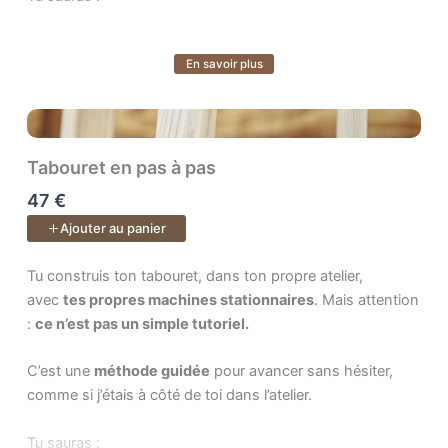
➜ par où commencer,
En savoir plus
Voir plus
➜ quoi faire ensuite,
➜ et surtout pourquoi chaque geste compte.
Tabouret en pas à pas
À la fin, tu tiendras dans tes mains
un vrai banc fini
, mais
47 €
surtout
une nouvelle fierté
: celle d’avoir mené ton projet
Ajouter au panier
jusqu’au bout et d’avoir retrouvé confiance dans ton
savoir-faire.
Tu construis ton tabouret, dans ton propre atelier, avec . Mais 
Tu construis ton tabouret, dans ton propre atelier,
avec
tes propres machines stationnaires
. Mais attention
Un pas à pas de
20 vidéos.
:
ce n’est pas un simple tutoriel.
C’est une
méthode guidée
pour avancer sans hésiter,
comme si j’étais à côté de toi dans l’atelier.
Tu sauras :