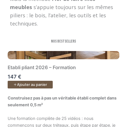
meubles
s’appuie toujours sur les mêmes
piliers : le bois, l’atelier, les outils et les
techniques.
Nos bestsellers
Etabli pliant 2026 – Formation
147 €
Ajouter au panier
Construisez pas à pas un véritable établi complet dans seulem
Construisez pas à pas un véritable établi complet dans
seulement 0,5 m²
Une formation complète de 25 vidéos : nous
commençons sur deux tréteaux, puis étape par étape, je