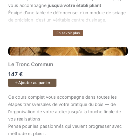
vous accompagne
jusqu’à votre établi pliant
.
Équipé d’une table de défonceuse, d’un module de sciage
de précision, c’est un véritable centre d’usinage.
En savoir plus
Le cours inclus :
Voir plus
Plans PDF & SketchUp + accès à vie aux vidéos et à
l’espace de formation pour poser vos questions.
Le Tronc Commun
147 €
Ajouter au panier
Ce cours complet vous accompagne dans toutes les étapes transv
Ce cours complet vous accompagne dans toutes les
étapes transversales de votre pratique du bois — de
l’organisation de votre atelier jusqu’à la touche finale de
vos réalisations.
Pensé pour les passionnés qui veulent progresser avec
méthode et plaisir.