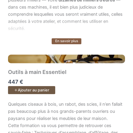
Un cours de
27 vidéos.
dans ces machines, il est bien plus judicieux de
comprendre lesquelles vous seront vraiment utiles, celles
adaptées à votre atelier, et comment les utiliser en
sécurité.
En savoir plus
Voir plus
Ce cours vous offre exactement cela :
le plaisir d’une
approche amateur, la rigueur des résultats d’un
professionnel
, et la clarté nécessaire pour faire les bons
choix d’équipement.
Outils à main Essentiel
447 €
À travers 74 leçons progressives, vous apprenez :
Ajouter au panier
une
sécurité simple, concrète et applicable
Quelques ciseaux à bois, un rabot, des scies, il n’en fallait p
Quelques ciseaux à bois, un rabot, des scies, il n’en fallait
immédiatement
,
pas beaucoup plus à nos grands-parents ouvriers ou
les
réglages essentiels
pour des usinages nets
paysans pour réaliser les meubles de leur maison.
et réguliers,
Cette formation va vous permettre de retrouver ces
les
gestes sûrs
, les bonnes postures et l’usage
savoir-faire : Techniques d’assemblage, d’affûtage, des