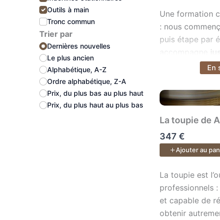
plan
Outils à main
Une formation 
fabr
Tronc commun
: nous commenço
Trier par
puis étape par é
Dernières nouvelles
accompagne
ju
Le plus ancien
Boi
pliant
.
En 
Voir plus
Alphabétique, A-Z
viv
Équipé d’une ta
Ordre alphabétique, Z-A
Fait
d’un module de 
Prix, du plus bas au plus haut
alli
c’est un véritabl
Prix, du plus haut au plus bas
bons
La toupie de A
défo
Le cours inclus :
défa
347 €
Plans PDF & Ske
Vou
Ajouter au pan
aux vidéos et à 
et e
pour poser vos 
réal
La toupie est l’
La toupie est l’
professionnels :
et capable de ré
Col
obtenir autremen