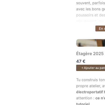
pré
souvent, parfois
Maît
avec les bons ge
col
poussoirs et des
soli
elle devient une
de l
et incroyablemen
En 
Voir plus
pre
sûrs
pou
Dans ce cours d
pre
apprenez les f
Étagère 2025
travailler en tot
47 €
postures, régla
Ajouter au pan
Fin
sécurité, métho
cré
organisation de l
Tu construis ton 
Tu construis ton
Appr
toupie.
propre atelier, 
huil
électroportatif 
un 
À travers
35 le
attention :
ce n’
déco
vous découvrez
tutoriel.