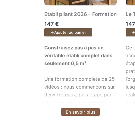
Etabli pliant 2026 – Formation
Le 
147 €
147
Ajouter au panier
Construisez pas à pas un véritable étab
Ce c
Construisez pas à pas un
Ce 
véritable établi complet dans
acc
seulement 0,5 m²
éta
pra
Une formation complète de 25
l’or
vidéos : nous commençons sur
jusq
deux tréteaux, puis étape par
réal
étape, je vous accompagne
Pen
jusqu’à votre établi pliant
.
veu
En savoir plus
Voir plus
Vo
Équipé d’une table de
méth
défonceuse, d’un module de
sciage de précision, c’est un