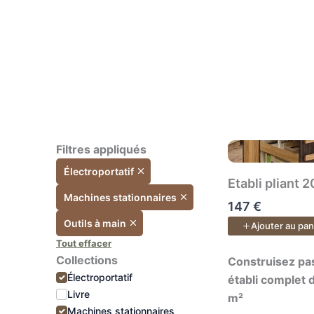
véritable centre d’usinage.
Ate
esp
Le cours inclus :
Tran
Plans PDF & SketchUp + accès
lieu
à vie aux vidéos et à l’espace
insp
de formation pour poser vos
éval
questions.
vos 
meil
Filtres appliqués
quel
Électroportatif
bud
Etabli pliant 
Machines stationnaires
147 €
Outils à main
Ajouter au pan
Con
Tout effacer
vos
Collections
Construisez pas 
Construisez pas
App
Électroportatif
établi complet 
mod
Livre
m²
saur
Machines stationnaires