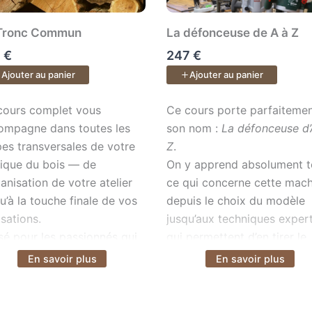
Tronc Commun
La défonceuse de A à Z
 €
247 €
Ajouter au panier
Ajouter au panier
li complet dans seulement 0,5 m² Une formation complète de
ours complet vous accompagne dans toutes les étapes transver
Ce cours porte parfaitement
cours complet vous
Ce cours porte parfaiteme
ompagne dans toutes les
son nom :
La défonceuse d’
pes transversales de votre
Z
.
tique du bois — de
On y apprend absolument t
ganisation de votre atelier
ce qui concerne cette mach
u’à la touche finale de vos
depuis le choix du modèle
isations.
jusqu’aux techniques exper
sé pour les passionnés qui
qui permettent d’en tirer le
lent progresser avec
plein potentiel.
En savoir plus
En savoir plus
ir plus
Voir plus
ode et plaisir.
Vous arrivez débutant, san
geste, et vous repartez av