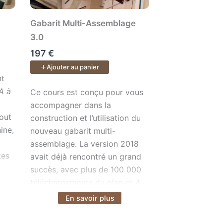
Gabarit Multi-Assemblage
3.0
197 €
Ajouter au panier
 25 vidéos : nous commençons sur deux tréteaux, puis étape
sales de votre pratique du bois — de l’organisation de votr
 son nom : . On y apprend absolument tout ce qui concerne 
nt
A à
Ce cours est conçu pour vous accompagner dans la co
Ce cours est conçu pour vous
accompagner dans la
out
construction et l’utilisation du
ine,
nouveau gabarit multi-
assemblage. La version 2018
tes
avait déjà rencontré un grand
succès, avec plus de 100 000
téléchargements du plan et 4
000 gabarits fabriqués. Ce
En savoir plus
Voir plus
s
nouveau modèle est promis à
ec
un avenir encore plus brillant,