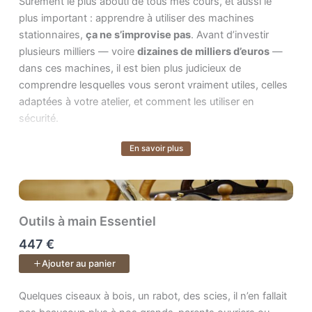
Sûrement le plus abouti de tous mes cours, et aussi le plus impo
Sûrement le plus abouti de tous mes cours, et aussi le
utiliser guides, entraîneurs et porte-outils,
plus important : apprendre à utiliser des machines
régler et entretenir la machine,
stationnaires,
ça ne s’improvise pas
. Avant d’investir
profiler droit ou courbe avec précision,
plusieurs milliers — voire
dizaines de milliers d’euros
—
produire tenons, mortaises, bouvetages,
dans ces machines, il est bien plus judicieux de
rainures, entures, faux languettes et profils
comprendre lesquelles vous seront vraiment utiles, celles
complexes.
adaptées à votre atelier, et comment les utiliser en
sécurité.
Objectif : transformer une machine intimidante en un outil
fiable et précis, au service de vos plus beaux projets en
En savoir plus
Voir plus
bois — comme un professionnel.
Ce cours vous offre exactement cela :
le plaisir d’une
approche amateur, la rigueur des résultats d’un
Un cours de
35 vidéos.
professionnel
, et la clarté nécessaire pour faire les bons
choix d’équipement.
Outils à main Essentiel
447 €
À travers 74 leçons progressives, vous apprenez :
Ajouter au panier
une
sécurité simple, concrète et applicable
Quelques ciseaux à bois, un rabot, des scies, il n’en fallait p
Quelques ciseaux à bois, un rabot, des scies, il n’en fallait
immédiatement
,