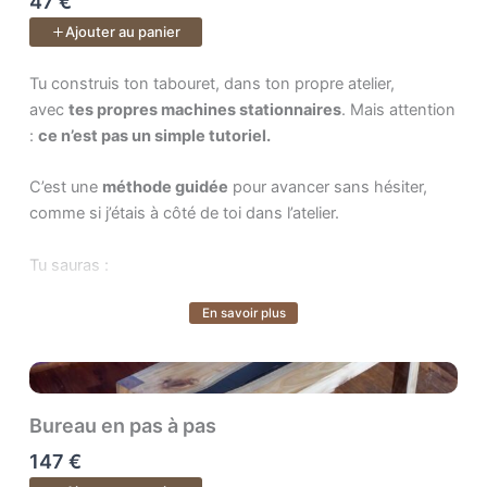
47 €
Un cours de
40 vidéos
.
Ajouter au panier
Tu construis ton tabouret, dans ton propre atelier, avec . Mais 
Tu construis ton tabouret, dans ton propre atelier,
avec
tes propres machines stationnaires
. Mais attention
:
ce n’est pas un simple tutoriel.
C’est une
méthode guidée
pour avancer sans hésiter,
comme si j’étais à côté de toi dans l’atelier.
Tu sauras :
En savoir plus
➜ par où commencer,
Voir plus
➜ quoi faire ensuite,
➜ et surtout pourquoi chaque geste compte.
Bureau en pas à pas
147 €
À la fin, tu tiendras dans tes mains
un vrai tabouret fini
,