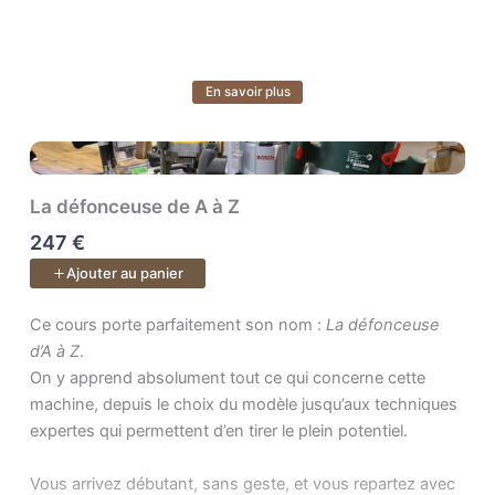
Atelier — Construisez votre espace idéal
En savoir plus
Voir plus
Transformez votre atelier en un lieu fonctionnel, sûr et
inspirant. Vous apprendrez à évaluer vos besoins,
organiser vos postes de travail et tirer le meilleur parti de
votre espace, quel que soit sa taille ou votre budget.
La défonceuse de A à Z
247 €
Conception — Donnez vie à vos idées
Ajouter au panier
Apprenez à concevoir et modéliser vos projets. Vous
saurez passer de l’idée à un plan précis, prêt pour la
Ce cours porte parfaitement son nom : . On y apprend absolumen
Ce cours porte parfaitement son nom :
La défonceuse
fabrication.
d’A à Z
.
On y apprend absolument tout ce qui concerne cette
machine, depuis le choix du modèle jusqu’aux techniques
Bois — Comprenez la matière vivante
expertes qui permettent d’en tirer le plein potentiel.
Faites du bois votre meilleur allié. Apprenez à choisir les
bons matériaux, anticiper les déformations, reconnaître
Vous arrivez débutant, sans geste, et vous repartez avec
les défauts et acheter en scierie. Vous gagnerez en