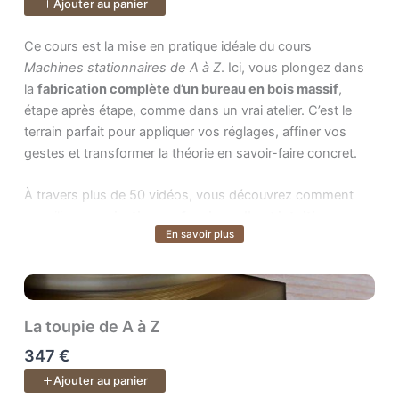
Ajouter au panier
mais surtout
une nouvelle fierté
: celle d’avoir mené ton
projet jusqu’au bout et d’avoir retrouvé confiance dans ton
Ce cours est la mise en pratique idéale du cours . Ici, vous plo
Ce cours est la mise en pratique idéale du cours
savoir-faire.
Machines stationnaires de A à Z
. Ici, vous plongez dans
la
fabrication complète d’un bureau en bois massif
,
étape après étape, comme dans un vrai atelier. C’est le
terrain parfait pour appliquer vos réglages, affiner vos
gestes et transformer la théorie en savoir-faire concret.
À travers plus de 50 vidéos, vous découvrez comment
concilier
organisation professionnelle
et
intuition
En savoir plus
Voir plus
d’artisan
: lire votre bois, anticiper les contraintes, ajuster
la structure en cours de route, intégrer la quincaillerie,
gérer la fiche de débit et prendre les décisions techniques
au bon moment.
La toupie de A à Z
Puis vient la fabrication proprement dite : débit,
347 €
dégauchissage, rabotage, pieds, plateau, assemblages,
Ajouter au panier
rainures, queues droites, collage, ajustements, finitions…