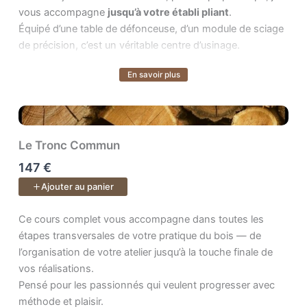
vous accompagne
jusqu’à votre établi pliant
.
Équipé d’une table de défonceuse, d’un module de sciage
de précision, c’est un véritable centre d’usinage.
En savoir plus
Le cours inclus :
Voir plus
Plans PDF & SketchUp + accès à vie aux vidéos et à
l’espace de formation pour poser vos questions.
Le Tronc Commun
147 €
Ajouter au panier
Ce cours complet vous accompagne dans toutes les étapes transv
Ce cours complet vous accompagne dans toutes les
étapes transversales de votre pratique du bois — de
l’organisation de votre atelier jusqu’à la touche finale de
vos réalisations.
Pensé pour les passionnés qui veulent progresser avec
méthode et plaisir.