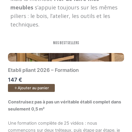
meubles
s’appuie toujours sur les mêmes
piliers : le bois, l’atelier, les outils et les
techniques.
Nos bestsellers
Etabli pliant 2026 – Formation
147 €
Ajouter au panier
Construisez pas à pas un véritable établi complet dans seulem
Construisez pas à pas un véritable établi complet dans
seulement 0,5 m²
Une formation complète de 25 vidéos : nous
commençons sur deux tréteaux, puis étape par étape, je