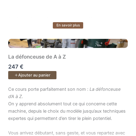
Atelier — Construisez votre espace idéal
En savoir plus
Voir plus
Transformez votre atelier en un lieu fonctionnel, sûr et
inspirant. Vous apprendrez à évaluer vos besoins,
organiser vos postes de travail et tirer le meilleur parti de
votre espace, quel que soit sa taille ou votre budget.
La défonceuse de A à Z
247 €
Conception — Donnez vie à vos idées
Ajouter au panier
Apprenez à concevoir et modéliser vos projets. Vous
saurez passer de l’idée à un plan précis, prêt pour la
Ce cours porte parfaitement son nom : . On y apprend absolumen
Ce cours porte parfaitement son nom :
La défonceuse
fabrication.
d’A à Z
.
On y apprend absolument tout ce qui concerne cette
machine, depuis le choix du modèle jusqu’aux techniques
Bois — Comprenez la matière vivante
expertes qui permettent d’en tirer le plein potentiel.
Faites du bois votre meilleur allié. Apprenez à choisir les
bons matériaux, anticiper les déformations, reconnaître
Vous arrivez débutant, sans geste, et vous repartez avec
les défauts et acheter en scierie. Vous gagnerez en