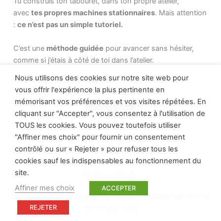
Tu construis ton tabouret, dans ton propre atelier, avec . Mais 
Tu construis ton tabouret, dans ton propre atelier,
immédiatement
,
avec
tes propres machines stationnaires
. Mais attention
les
réglages essentiels
pour des usinages nets
:
ce n’est pas un simple tutoriel.
et réguliers,
les
gestes sûrs
, les bonnes postures et l’usage
C’est une
méthode guidée
pour avancer sans hésiter,
des accessoires,
comme si j’étais à côté de toi dans l’atelier.
comment réussir vos
premiers usinages
sur
chaque machine,
Nous utilisons des cookies sur notre site web pour
Tu sauras :
l’
entretien
qui garantit fiabilité et longévité,
vous offrir l'expérience la plus pertinente en
tous les
assemblages majeurs
: tenon-
mémorisant vos préférences et vos visites répétées. En
En savoir plus
➜ par où commencer,
Voir plus
mortaise, bouvetage, calibrage, profilage,
cliquant sur "Accepter", vous consentez à l'utilisation de
délignages complexes…
TOUS les cookies. Vous pouvez toutefois utiliser
➜ quoi faire ensuite,
"Affiner mes choix" pour fournir un consentement
Ce cours transforme votre atelier équipé en un espace
contrôlé ou sur « Rejeter » pour refuser tous les
Politique de confidentialité
➜ et surtout pourquoi chaque geste compte.
performant, précis et agréable, où l’on travaille
cookies sauf les indispensables au fonctionnement du
Conditions générales de vente
sereinement — et vous évite des achats coûteux et
site.
Mentions légales
À la fin, tu tiendras dans tes mains
un vrai tabouret fini
,
inutiles. Vous investissez d’abord dans la maîtrise, pour
Affiner mes choix
ACCEPTER
mais surtout
une nouvelle fierté
: celle d’avoir mené ton
ensuite investir dans les machines en connaissance de
Copyright © 2026 L'atelier de Samuel | Propulsé par
Thème
projet jusqu’au bout et d’avoir retrouvé confiance dans ton
cause.
REJETER
WordPress Astra
savoir-faire.