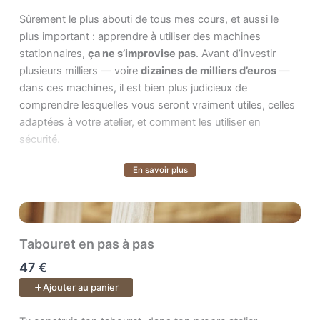
Chaque étape est authentique, sans masquer les
Sûrement le plus abouti de tous mes cours, et aussi le plus impo
Sûrement le plus abouti de tous mes cours, et aussi le
imprévus ni les corrections nécessaires. Vous voyez le
plus important : apprendre à utiliser des machines
vrai processus de création, celui où chaque choix compte
stationnaires,
ça ne s’improvise pas
. Avant d’investir
et chaque erreur devient un apprentissage.
plusieurs milliers — voire
dizaines de milliers d’euros
—
dans ces machines, il est bien plus judicieux de
Objectif :
développer le réflexe “pro”
dans votre atelier,
comprendre lesquelles vous seront vraiment utiles, celles
gagner en fluidité et vous sentir capable de réaliser un
adaptées à votre atelier, et comment les utiliser en
meuble complet, fonctionnel et élégant — du premier trait
sécurité.
de crayon à la dernière couche de finition.
En savoir plus
Voir plus
Un cours de
51 vidéos
.
Ce cours vous offre exactement cela :
le plaisir d’une
approche amateur, la rigueur des résultats d’un
professionnel
, et la clarté nécessaire pour faire les bons
choix d’équipement.
Tabouret en pas à pas
47 €
À travers 74 leçons progressives, vous apprenez :
Ajouter au panier
une
sécurité simple, concrète et applicable