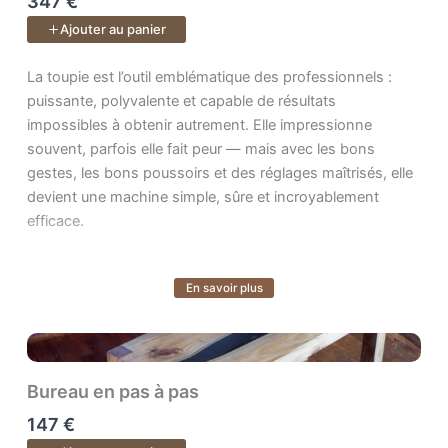
347 €
Un cours de
40 vidéos
.
Ajouter au panier
La toupie est l’outil emblématique des professionnels : puissan
La toupie est l’outil emblématique des professionnels :
puissante, polyvalente et capable de résultats
impossibles à obtenir autrement. Elle impressionne
souvent, parfois elle fait peur — mais avec les bons
gestes, les bons poussoirs et des réglages maîtrisés, elle
devient une machine simple, sûre et incroyablement
efficace.
En savoir plus
Voir plus
Dans ce cours de A à Z, vous apprenez les fondamentaux
pour travailler en totale confiance : postures, réglages,
accessoires de sécurité, méthodes d’usinage et
organisation de l’atelier autour de la toupie.
Bureau en pas à pas
À travers
35 leçons progressives
, vous découvrez
147 €
comment :