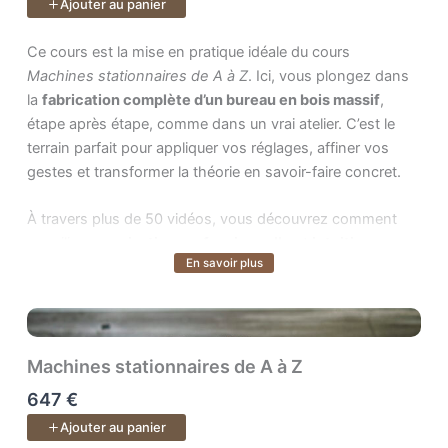
Ajouter au panier
réaliser vos premiers usinages en sécurité,
Ce cours est la mise en pratique idéale du cours . Ici, vous plo
Ce cours est la mise en pratique idéale du cours
utiliser guides, entraîneurs et porte-outils,
Machines stationnaires de A à Z
. Ici, vous plongez dans
régler et entretenir la machine,
la
fabrication complète d’un bureau en bois massif
,
profiler droit ou courbe avec précision,
étape après étape, comme dans un vrai atelier. C’est le
produire tenons, mortaises, bouvetages,
terrain parfait pour appliquer vos réglages, affiner vos
rainures, entures, faux languettes et profils
gestes et transformer la théorie en savoir-faire concret.
complexes.
À travers plus de 50 vidéos, vous découvrez comment
Objectif : transformer une machine intimidante en un outil
concilier
organisation professionnelle
et
intuition
fiable et précis, au service de vos plus beaux projets en
En savoir plus
Voir plus
d’artisan
: lire votre bois, anticiper les contraintes, ajuster
bois — comme un professionnel.
la structure en cours de route, intégrer la quincaillerie,
gérer la fiche de débit et prendre les décisions techniques
Un cours de
35 vidéos.
au bon moment.
Machines stationnaires de A à Z
Puis vient la fabrication proprement dite : débit,
647 €
dégauchissage, rabotage, pieds, plateau, assemblages,
Ajouter au panier
rainures, queues droites, collage, ajustements, finitions…