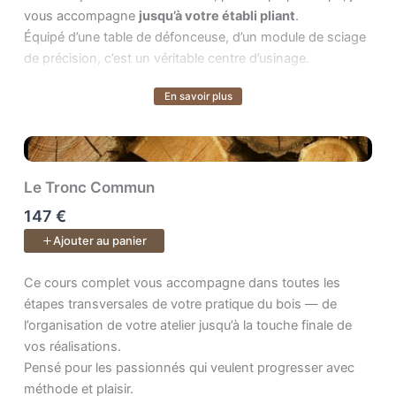
vous accompagne
jusqu’à votre établi pliant
.
Équipé d’une table de défonceuse, d’un module de sciage
de précision, c’est un véritable centre d’usinage.
En savoir plus
Le cours inclus :
Voir plus
Plans PDF & SketchUp + accès à vie aux vidéos et à
l’espace de formation pour poser vos questions.
Le Tronc Commun
147 €
Ajouter au panier
Ce cours complet vous accompagne dans toutes les étapes transv
Ce cours complet vous accompagne dans toutes les
étapes transversales de votre pratique du bois — de
l’organisation de votre atelier jusqu’à la touche finale de
vos réalisations.
Pensé pour les passionnés qui veulent progresser avec
méthode et plaisir.