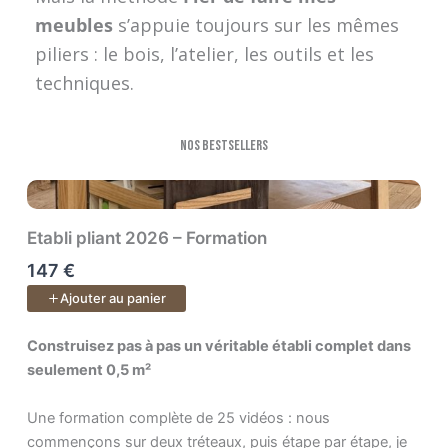
meubles
s’appuie toujours sur les mêmes
piliers : le bois, l’atelier, les outils et les
techniques.
Nos bestsellers
Etabli pliant 2026 – Formation
147 €
Ajouter au panier
Construisez pas à pas un véritable établi complet dans seulem
Construisez pas à pas un véritable établi complet dans
seulement 0,5 m²
Une formation complète de 25 vidéos : nous
commençons sur deux tréteaux, puis étape par étape, je